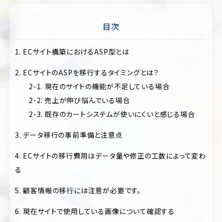
ポ
ア
レ
パ
ー
目次
レ
ト
ル
サ
イ
1. ECサイト構築におけるASP型とは
医
ト
療・
2. ECサイトのASPを移行するタイミングとは？
歯
EC
科・
2-1. 現在のサイトの機能が不足している場合
サ
病
イ
2-2. 売上が伸び悩んでいる場合
院・
ト
ク
2-3. 既存のカートシステムが使いにくいと感じる場合
リ
ブ
ニ
ラ
3. データ移行の事前準備と注意点
ッ
ン
ク
ド
4. ECサイトの移行費用はデータ量や修正の工数によって変わ
サ
飲
る
イ
料・
ト
食
5. 顧客情報の移行には注意が必要です。
品・
ポ
グ
ー
ル
6. 現在サイトで使用している画像について確認する
ト
メ