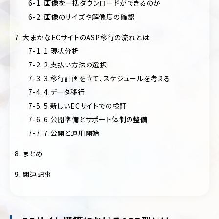
6-1. 画像を一括ダウンロードができるのか
フ
ォ
6-2. 画像のサイズや解像度の確認
美
リ
容・
オ
コ
7. 大まかなECサイトのASP移行の流れとは
ス
キ
7-1. 1.現状分析
メ
ャ
7-2. 2.支払い方法の選択
ン
ス
ペ
7-3. 3.移行計画を立て、スケジュールを考える
ポ
ー
ー
7-4. 4.データ移行
ン/
ツ
特
7-5. 5.新しいECサイトでの検証
設
制
7-6. 6.公開準備とサポート体制の整備
サ
作・
イ
7-7. 7.公開と運用開始
広
ト
告
8. まとめ
ラ
保
ン
9. 関連記事
険・
デ
金
ィ
融・
ン
証
グ
券
ペ