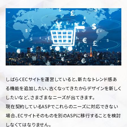
制
サ
作
ル
テ
ィ
CMS
ン
構
グ
築
SEO
LP
対
制
策
作
Web
多
サ
言
イ
語
ト
しばらくECサイトを運営していると、新たなトレンド感あ
サ
診
イ
る機能を追加したい、古くなってきたからデザインを新しく
断
ト
制
したいなど、さまざまなニーズが出てきます。
作
ホ
ー
現在契約しているASPでこれらのニーズに対応できない
ム
場合、ECサイトそのものを別のASPに移行することを検討
ペ
ー
しなくてはなりません。
ジ