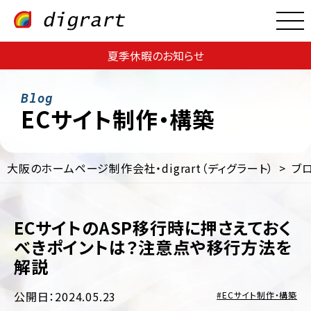
夏季休暇のお知らせ
ECサイト制作・構築
大阪のホームページ制作会社・digrart（ディグラート）
ブ
Web
Web
サ
集
イ
客・
ト
ECサイトのASP移行時に押さえておく
運
制
用
べきポイントは？注意点や移行方法を
作
支
解説
援
EC
サ
Web
イ
公開日：2024.05.23
ECサイト制作・構築
コ
ト
ン