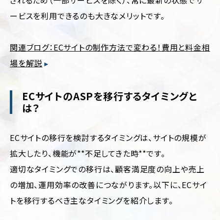
されるため（一部サービスを除く）、常に最新の状態でサ
輸・
旅
ービスを利用できるのも大きなメリットです。
行
そ
関連ブログ：ECサイトの制作方法で変わる！費用と料金相
の
他
場を解説
ECサイトのASPを移行するタイミングと
は？
ECサイトの移行を検討するタイミングは、サイトの規模が
拡大したり、機能が**不足してきた時**です。
適切なタイミングでの移行は、顧客満足度の向上や売上
の増加、運用効率の改善につながります。以下に、ECサイ
トを移行するべき主なタイミングを紹介します。