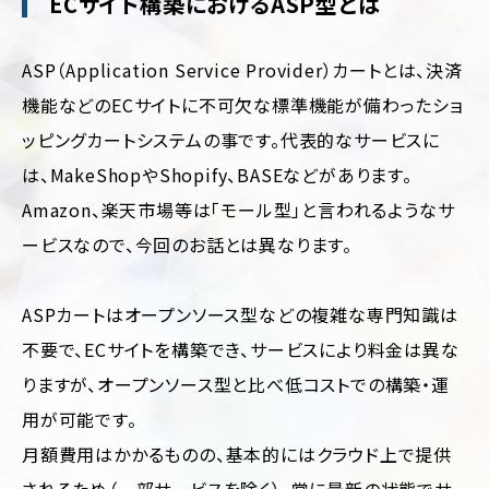
ECサイト構築におけるASP型とは
ー
ジ/
不
シ
動
ン
産・
ASP（Application Service Provider）カートとは、決済
グ
暮
ル
ら
機能などのECサイトに不可欠な標準機能が備わったショ
ペ
し
ッピングカートシステムの事です。代表的なサービスに
ー
ジ
イ
は、MakeShopやShopify、BASEなどがあります。
ン
リ
テ
Amazon、楽天市場等は「モール型」と言われるようなサ
ク
リ
ービスなので、今回のお話とは異なります。
ル
ア・
ー
雑
ト
貨
サ
ASPカートはオープンソース型などの複雑な専門知識は
イ
学
ト
不要で、ECサイトを構築でき、サービスにより料金は異な
校・
教
りますが、オープンソース型と比べ低コストでの構築・運
育
用が可能です。
交
月額費用はかかるものの、基本的にはクラウド上で提供
通・
運