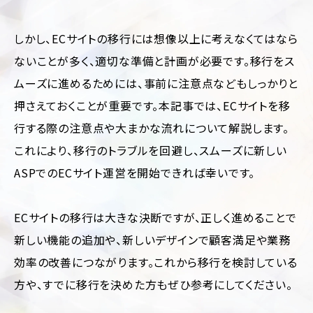
運
用
代
しかし、ECサイトの移行には想像以上に考えなくてはなら
行
ないことが多く、適切な準備と計画が必要です。移行をス
ムーズに進めるためには、事前に注意点などもしっかりと
押さえておくことが重要です。本記事では、ECサイトを移
行する際の注意点や大まかな流れについて解説します。
これにより、移行のトラブルを回避し、スムーズに新しい
ASPでのECサイト運営を開始できれば幸いです。
業
ジ
種・
ャ
業
ン
ECサイトの移行は大きな決断ですが、正しく進めることで
界
ル
別
別
新しい機能の追加や、新しいデザインで顧客満足や業務
に
フ
効率の改善につながります。これから移行を検討している
見
ァ
ッ
る
方や、すでに移行を決めた方もぜひ参考にしてください。
シ
コ
ョ
ー
ン・