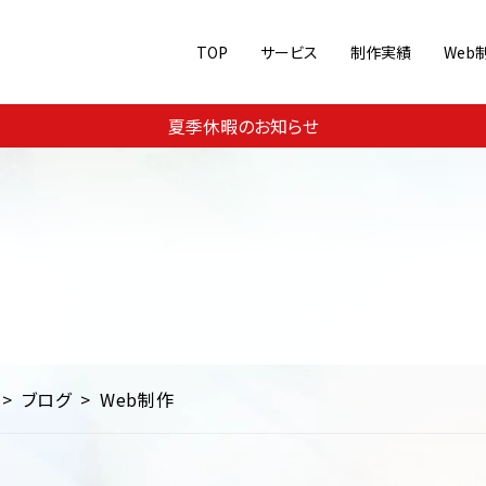
TOP
サービス
制作実績
Web
Web集客・運用支援
ジャンル別に見る
夏季休暇のお知らせ
メ
美容・コスメ
スポーツ
Webコンサルティング
コーポレートサイト
ECサイト
SEO対
教育
交通・運輸・旅行
その他
ランディングページ/シングル
ブログ
Web制作