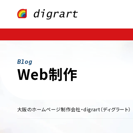
Webサイト制作
業種・業界別
ECサイト制作
ファッション・アパレル
CMS構築
医療・歯科・病院・クリニック
LP制作
多言語サイト制作
飲料・食品・グル
制作・広告
保険・金融・証券
不動産・暮らし
インテリア・雑貨
学校・
Web制作
大阪のホームページ制作会社・digrart（ディグラート）