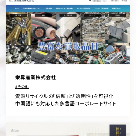
フ
ォ
美
リ
容・
オ
コ
ス
キ
メ
ャ
ン
ス
ペ
ポ
ー
ー
ン/
ツ
特
設
制
サ
栄昇産業株式会社
作・
イ
広
ト
その他
告
資源リサイクルの「信頼」と「透明性」を可視化
ラ
中国語にも対応した多言語コーポレートサイト
保
ン
険・
デ
金
ィ
融・
ン
証
グ
券
ペ