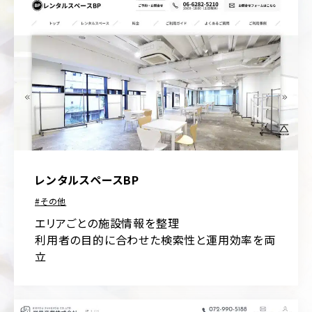
ポ
ア
レ
パ
ー
レ
ト
ル
サ
イ
医
ト
療・
歯
EC
科・
サ
病
イ
院・
ト
ク
リ
ブ
レンタルスペースBP
ニ
ラ
ッ
ン
その他
ク
ド
エリアごとの施設情報を整理
サ
飲
利用者の目的に合わせた検索性と運用効率を両
イ
料・
ト
立
食
品・
ポ
グ
ー
ル
ト
メ