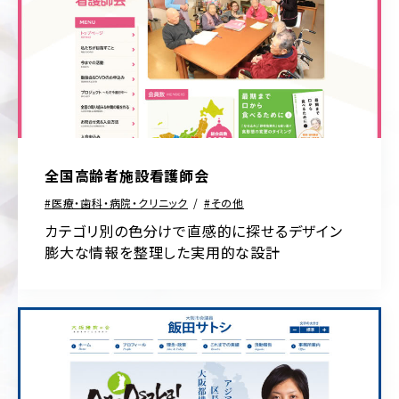
輸・
旅
行
そ
の
他
全国高齢者施設看護師会
医療・歯科・病院・クリニック
その他
カテゴリ別の色分けで直感的に探せるデザイン
膨大な情報を整理した実用的な設計