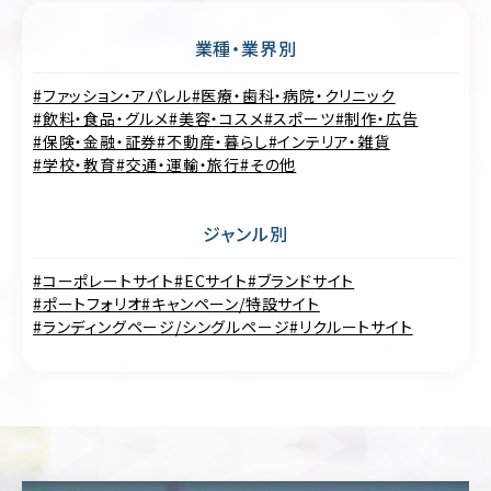
制
サ
作
ル
業種・業界別
テ
ィ
CMS
ファッション・アパレル
ン
医療・歯科・病院・クリニック
構
グ
築
飲料・食品・グルメ
美容・コスメ
スポーツ
制作・広告
保険・金融・証券
不動産・暮らし
インテリア・雑貨
SEO
LP
学校・教育
交通・運輸・旅行
その他
対
制
策
作
ジャンル別
Web
多
サ
言
コーポレートサイト
ECサイト
ブランドサイト
イ
語
ポートフォリオ
ト
キャンペーン/特設サイト
サ
診
イ
ランディングページ/シングルページ
リクルートサイト
断
ト
制
作
ホ
ー
ム
ペ
ー
ジ