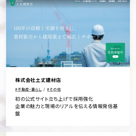
運
用
代
行
業
ジ
株式会社土丈建材店
種・
ャ
業
ン
不動産・暮らし
その他
界
ル
初の公式サイト立ち上げで採用強化
別
別
企業の魅力と現場のリアルを伝える情報発信基
に
フ
盤
見
ァ
ッ
る
シ
コ
ョ
ー
ン・