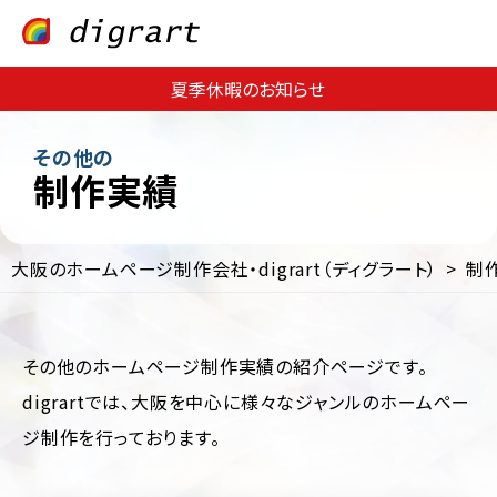
夏季休暇のお知らせ
その他の
制作実績
大阪のホームページ制作会社・digrart（ディグラート）
制
Web
Web
サ
集
イ
客・
ト
運
その他のホームページ制作実績の紹介ページです。
制
用
digrartでは、大阪を中心に様々なジャンルのホームペー
作
支
援
EC
ジ制作を行っております。
サ
Web
イ
コ
ト
ン