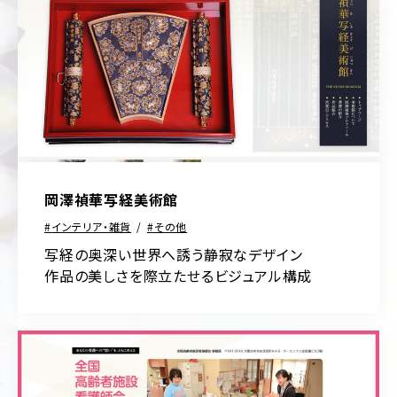
ー
ジ/
不
シ
動
ン
産・
グ
暮
ル
ら
ペ
し
ー
ジ
イ
ン
リ
テ
ク
リ
岡澤禎華写経美術館
ル
ア・
ー
雑
インテリア・雑貨
その他
ト
貨
サ
写経の奥深い世界へ誘う静寂なデザイン
イ
学
作品の美しさを際立たせるビジュアル構成
ト
校・
教
育
交
通・
運