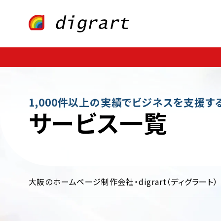
Webサイト制作
業種・業界別
ECサイト制作
ファッション・アパレル
CMS構築
医療・歯科・病院・クリニック
LP制作
多言語サイト制作
飲料・食品・グル
制作・広告
保険・金融・証券
不動産・暮らし
インテリア・雑貨
学校・
1,000件以上の実績でビジネスを支援す
サービス一覧
大阪のホームページ制作会社・digrart（ディグラート）