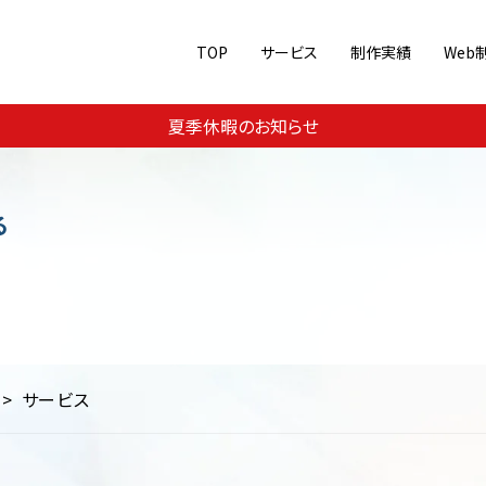
TOP
サービス
制作実績
Web
Web集客・運用支援
ジャンル別に見る
夏季休暇のお知らせ
メ
美容・コスメ
スポーツ
Webコンサルティング
コーポレートサイト
ECサイト
SEO対
教育
交通・運輸・旅行
その他
ランディングページ/シングル
る
サービス