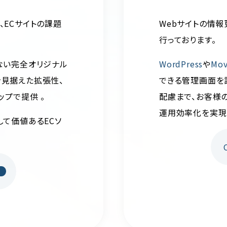
、ECサイトの課題
Webサイトの情
行っております。
ない完全オリジナル
WordPress
や
Mov
を見据えた拡張性、
できる管理画面を
ップで提供 。
配慮まで、お客様
運用効率化を実現し
して価値あるECソ