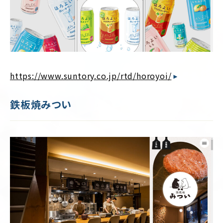
https://www.suntory.co.jp/rtd/horoyoi/
鉄板焼みつい