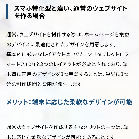
ー
ジ/
スマホ特化型と違い、通常のウェブサイト
不
シ
動
を作る場合
ン
産・
グ
暮
ル
ら
通常、ウェブサイトを制作する際は、ホームページを複数
ペ
し
ー
のデバイスに最適化されたデザインを用意します。
ジ
イ
ン
基本的に必要なレイアウトは「パソコン」「タブレット」「ス
リ
テ
マートフォン」と3つのレイアウトが必要とされており、端
ク
リ
ル
ア・
末毎に専用のデザインを3つ用意することは、単純に3つ
ー
雑
ト
貨
分の制作期間と費用が発生します。
サ
イ
学
ト
校・
メリット：端末に応じた柔軟なデザインが可能
教
育
交
通常のウェブサイトを作成する主なメリットの一つは、端
通・
運
末に応じた柔軟なデザインが可能であることです。