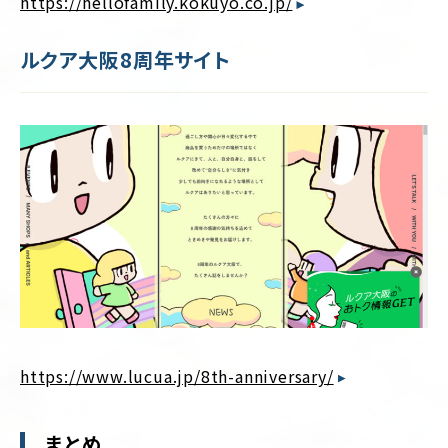
https://hellofamily.kokuyo.co.jp/
ルクア大阪8周年サイト
https://www.lucua.jp/8th-anniversary/
まとめ