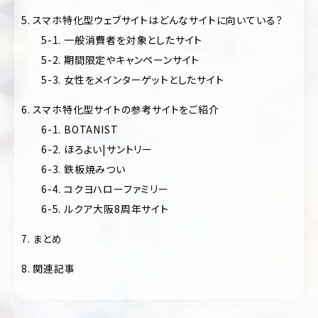
フ
ォ
5. スマホ特化型ウェブサイトはどんなサイトに向いている？
美
リ
容・
5-1. 一般消費者を対象としたサイト
オ
コ
5-2. 期間限定やキャンペーンサイト
ス
キ
メ
5-3. 女性をメインターゲットとしたサイト
ャ
ン
ス
6. スマホ特化型サイトの参考サイトをご紹介
ペ
ポ
ー
6-1. BOTANIST
ー
ン/
ツ
6-2. ほろよい|サントリー
特
設
6-3. 鉄板焼みつい
制
サ
作・
イ
6-4. コクヨハローファミリー
広
ト
6-5. ルクア大阪8周年サイト
告
ラ
7. まとめ
保
ン
険・
デ
金
8. 関連記事
ィ
融・
ン
証
グ
券
ペ