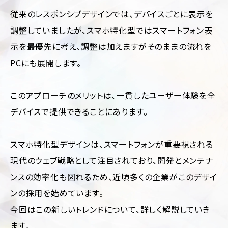
運
従来のレスポンシブデザインでは、デバイスごとに表示を
用
代
調整していましたが、スマホ特化型ではスマートフォン表
行
示を最優先に考え、調整は加えますがそのままの流れを
PCにも展開します。
このアプローチのメリットは、一貫したユーザー体験を全
デバイスで提供できることにあります。
業
ジ
種・
ャ
スマホ特化型デザインは、スマートフォンが重要視される
業
ン
界
ル
現代のウェブ戦略として注目されており、開発とメンテナ
別
別
ンスの効率化も図れるため、近頃多くの企業がこのデザイ
に
フ
見
ァ
ンの採用を始めています。
ッ
る
今回はこの新しいトレンドについて、詳しく解説していき
シ
コ
ョ
ー
ます。
ン・