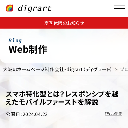
夏季休暇のお知らせ
Web制作
大阪のホームページ制作会社・digrart（ディグラート）
ブ
Web
Web
サ
集
イ
客・
ト
スマホ特化型とは？レスポンシブを越
運
制
用
えたモバイルファーストを解説
作
支
援
EC
公開日：2024.04.22
Web制作
サ
Web
イ
コ
ト
ン