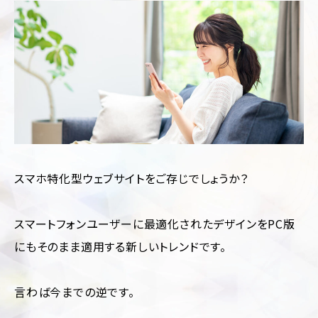
制
サ
作
ル
テ
ィ
CMS
ン
構
グ
築
SEO
LP
対
制
策
作
Web
多
サ
言
スマホ特化型ウェブサイトをご存じでしょうか？
イ
語
ト
サ
診
イ
断
スマートフォンユーザーに最適化されたデザインをPC版
ト
制
にもそのまま適用する新しいトレンドです。
作
ホ
ー
ム
ペ
言わば今までの逆です。
ー
ジ