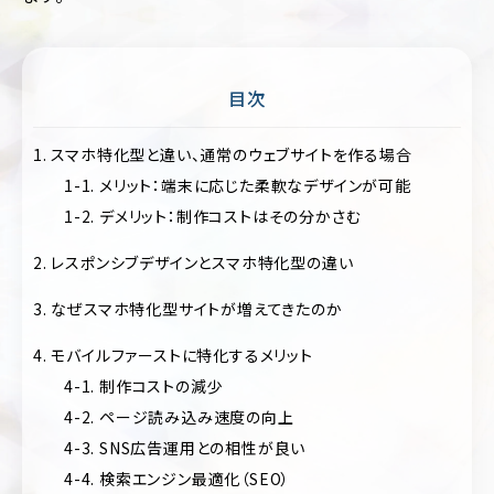
ポ
ア
レ
パ
ー
レ
ト
ル
サ
目次
イ
医
ト
療・
1. スマホ特化型と違い、通常のウェブサイトを作る場合
歯
EC
科・
1-1. メリット：端末に応じた柔軟なデザインが可能
サ
病
イ
1-2. デメリット：制作コストはその分かさむ
院・
ト
ク
2. レスポンシブデザインとスマホ特化型の違い
リ
ブ
ニ
ラ
ッ
3. なぜスマホ特化型サイトが増えてきたのか
ン
ク
ド
4. モバイルファーストに特化するメリット
サ
飲
イ
4-1. 制作コストの減少
料・
ト
食
4-2. ページ読み込み速度の向上
品・
ポ
4-3. SNS広告運用との相性が良い
グ
ー
ル
4-4. 検索エンジン最適化（SEO）
ト
メ