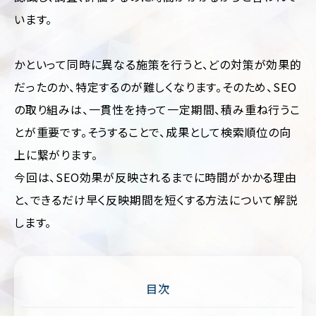
運
います。
用
代
行
かといって同時に異なる施策を行うと、どの対策が効果的
だったのか、特定するのが難しくなります。そのため、SEO
の取り組みは、一貫性を持って一定期間、積み重ね行うこ
とが重要です。そうすることで、成果として検索順位の向
上に繋がります。
業
ジ
今回は、SEO効果が反映されるまでに時間がかかる理由
種・
ャ
と、できるだけ早く反映期間を短くする方法について解説
業
ン
界
ル
します。
別
別
に
フ
見
ァ
ッ
る
目次
シ
コ
ョ
ー
ン・