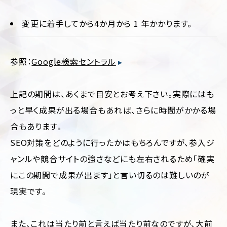
ー
ジ/
不
シ
動
変更に着手してから4か月から 1 年かかります。
ン
産・
グ
暮
ル
ら
ペ
し
参照：
Google検索セントラル
ー
ジ
イ
ン
上記の期間は、あくまで目安とお考え下さい。実際にはも
リ
テ
ク
リ
っと早く成果が出る場合もあれば、さらに時間がかかる場
ル
ア・
ー
雑
合もあります。
ト
貨
サ
SEO対策をどのように行ったかはもちろんですが、参入ジ
イ
学
ャンルや競合サイトの強さなどにも左右されるため「確実
ト
校・
教
にこの期間で成果が出ます」と言い切るのは難しいのが
育
現実です。
交
通・
運
また、これは当たり前と言えば当たり前なのですが、大前