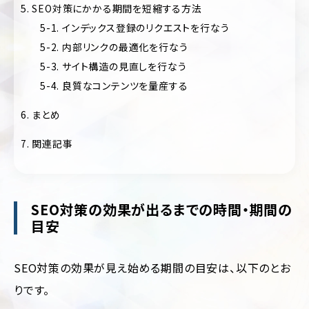
フ
5. SEO対策にかかる期間を短縮する方法
ォ
美
5-1. インデックス登録のリクエストを行なう
リ
容・
オ
5-2. 内部リンクの最適化を行なう
コ
ス
5-3. サイト構造の見直しを行なう
キ
メ
ャ
5-4. 良質なコンテンツを量産する
ン
ス
ペ
6. まとめ
ポ
ー
ー
ン/
ツ
7. 関連記事
特
設
制
サ
作・
イ
広
ト
告
SEO対策の効果が出るまでの時間・期間の
目安
ラ
保
ン
険・
デ
金
ィ
SEO対策の効果が見え始める期間の目安は、以下のとお
融・
ン
証
グ
りです。
券
ペ