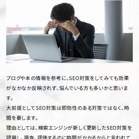
制
サ
作
ル
テ
ィ
CMS
ン
構
グ
築
SEO
LP
対
制
策
作
Web
多
サ
言
ブログや本の情報を参考に、SEO対策をしてみても効果
イ
語
ト
サ
がなかなか反映されず、悩んでいる方も多いかと思いま
診
イ
断
す。
ト
制
大前提としてSEO対策は即効性のある対策ではなく、時
作
ホ
ー
間を要します。
ム
ペ
理由としては、検索エンジンが新しく更新したSEO対策を
ー
認識し、調査、評価するのに時間がかかるからと言われて
ジ