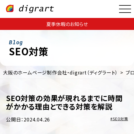
夏季休暇のお知らせ
SEO対策
大阪のホームページ制作会社・digrart（ディグラート）
ブ
Web
Web
サ
集
イ
客・
ト
SEO対策の効果が現れるまでに時間
運
制
用
がかかる理由とできる対策を解説
作
支
援
EC
公開日：2024.04.26
SEO対策
サ
Web
イ
コ
ト
ン