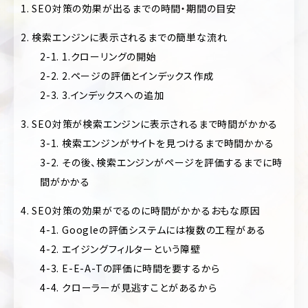
ポ
1. SEO対策の効果が出るまでの時間・期間の目安
ア
レ
パ
ー
2. 検索エンジンに表示されるまでの簡単な流れ
レ
ト
ル
サ
2-1. 1.クローリングの開始
イ
2-2. 2.ページの評価とインデックス作成
医
ト
療・
2-3. 3.インデックスへの追加
歯
EC
科・
サ
3. SEO対策が検索エンジンに表示されるまで時間がかかる
病
イ
院・
3-1. 検索エンジンがサイトを見つけるまで時間かかる
ト
ク
3-2. その後、検索エンジンがページを評価するまでに時
リ
ブ
ニ
間がかかる
ラ
ッ
ン
ク
4. SEO対策の効果がでるのに時間がかかるおもな原因
ド
サ
4-1. Googleの評価システムには複数の工程がある
飲
イ
料・
ト
4-2. エイジングフィルターという障壁
食
品・
4-3. E-E-A-Tの評価に時間を要するから
ポ
グ
4-4. クローラーが見逃すことがあるから
ー
ル
ト
メ