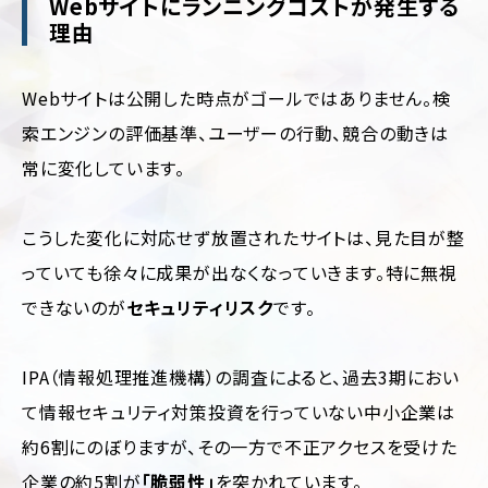
Webサイトにランニングコストが発生する
フ
理由
ォ
美
リ
容・
オ
コ
Webサイトは公開した時点がゴールではありません。検
ス
キ
メ
索エンジンの評価基準、ユーザーの行動、競合の動きは
ャ
ン
ス
常に変化しています。
ペ
ポ
ー
ー
ン/
ツ
特
こうした変化に対応せず放置されたサイトは、見た目が整
設
制
っていても徐々に成果が出なくなっていきます。特に無視
サ
作・
イ
できないのが
セキュリティリスク
です。
広
ト
告
ラ
保
ン
IPA（情報処理推進機構）の調査によると、過去3期におい
険・
デ
金
て情報セキュリティ対策投資を行っていない中小企業は
ィ
融・
ン
約6割にのぼりますが、その一方で不正アクセスを受けた
証
グ
券
ペ
企業の約5割が
「脆弱性」
を突かれています。