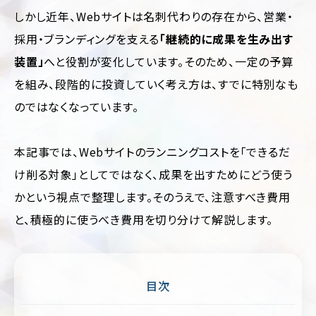
運
しかし近年、Webサイトは名刺代わりの存在から、営業・
用
代
採用・ブランディングを支える
「継続的に成果を生み出す
行
装置」
へと役割が変化しています。そのため、一定の予算
を組み、段階的に投資していく考え方は、すでに特別なも
のではなくなっています。
本記事では、Webサイトのランニングコストを「できるだ
け削る対象」としてではなく、成果を出すためにどう使う
業
ジ
種・
ャ
かという視点で整理します。そのうえで、注意すべき費用
業
ン
と、積極的に使うべき費用を切り分けて解説します。
界
ル
別
別
に
フ
見
ァ
ッ
る
目次
シ
コ
ョ
ー
ン・