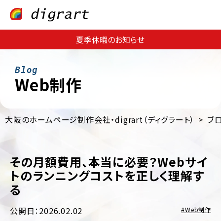
夏季休暇のお知らせ
Web制作
大阪のホームページ制作会社・digrart（ディグラート）
ブ
Web
Web
サ
集
イ
客・
ト
その月額費用、本当に必要？Webサイ
運
制
用
トのランニングコストを正しく理解す
作
支
る
援
EC
サ
Web
イ
公開日：2026.02.02
Web制作
コ
ト
ン