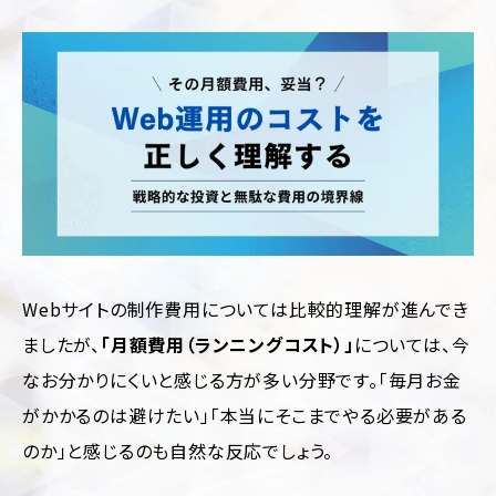
制
サ
作
ル
テ
ィ
CMS
ン
構
グ
築
SEO
LP
対
制
策
作
Web
多
サ
言
イ
語
Webサイトの制作費用については比較的理解が進んでき
ト
サ
診
イ
ましたが、
「月額費用（ランニングコスト）」
については、今
断
ト
制
なお分かりにくいと感じる方が多い分野です。「毎月お金
作
ホ
ー
がかかるのは避けたい」「本当にそこまでやる必要がある
ム
のか」と感じるのも自然な反応でしょう。
ペ
ー
ジ