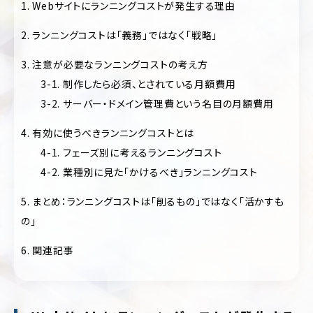
1. Webサイトにランニングコストが発生する理由
ポ
ア
レ
パ
ー
2. ランニングコストは「義務」ではなく「戦略」
レ
ト
ル
サ
3. 注意が必要なランニングコストの考え方
イ
医
ト
3-1. 制作したら必須、とされている月額費用
療・
3-2. サーバー・ドメイン管理費という名目の月額費用
歯
EC
科・
サ
病
4. 有効に使うべきランニングコストとは
イ
院・
ト
4-1. フェーズ別に考えるランニングコスト
ク
リ
4-2. 業種別に見た「かけるべき」ランニングコスト
ブ
ニ
ラ
ッ
5. まとめ：ランニングコストは「削るもの」ではなく「活かすも
ン
ク
ド
の」
サ
飲
イ
料・
6. 関連記事
ト
食
品・
ポ
グ
ー
ル
ト
メ