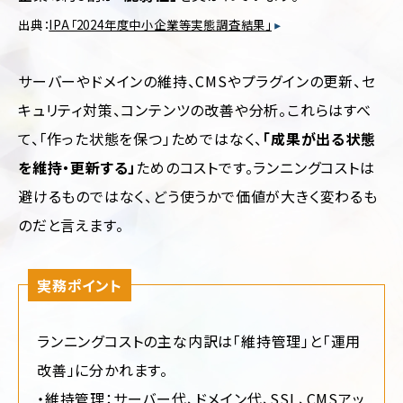
ー
ジ/
不
出典：
IPA「2024年度中小企業等実態調査結果」
シ
動
ン
産・
グ
暮
サーバーやドメインの維持、CMSやプラグインの更新、セ
ル
ら
ペ
し
キュリティ対策、コンテンツの改善や分析。これらはすべ
ー
ジ
て、「作った状態を保つ」ためではなく、
「成果が出る状態
イ
ン
を維持・更新する」
ためのコストです。ランニングコストは
リ
テ
ク
リ
避けるものではなく、どう使うかで価値が大きく変わるも
ル
ア・
ー
雑
のだと言えます。
ト
貨
サ
イ
学
ト
実務ポイント
校・
教
育
ランニングコストの主な内訳は「維持管理」と「運用
交
改善」に分かれます。
通・
運
・維持管理：サーバー代、ドメイン代、SSL、CMSアッ