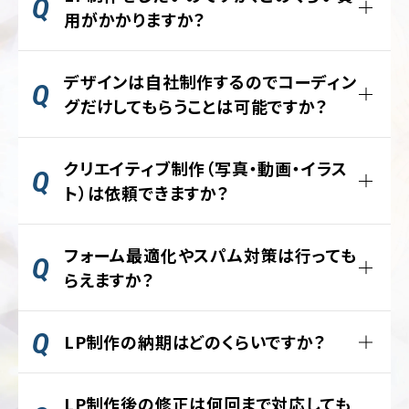
制
サ
お客様の要件に応じて、さまざまな機能をカ
用がかかりますか？
作
ル
スタマイズして、目的に合わせた形で設置さ
テ
LP（ランディングページ）の制作費用は、ペー
せていただきます。
ィ
CMS
デザインは自社制作するのでコーディン
ン
構
ジの長さや構成の複雑さ、デザインの方向性
グ
築
によって異なります。
グだけしてもらうことは可能ですか？
SEO
LP
レスポンシブ対応（PC・スマホ最適化）を含
はい、コーディングのみのご依頼も可能です。
対
制
め、約30万円〜制作が可能です。コーディン
クリエイティブ制作（写真・動画・イラス
策
作
デザインデータ（Figma、Adobe XD、
グのみのご依頼であれば15万円〜対応して
ト）は依頼できますか？
Web
Photoshop等）をご提供いただければ、そ
多
います。
サ
言
れに基づいてHTML/CSS/JavaScriptでウ
はい、可能です。
イ
語
詳しくはお気軽にお見積りをご依頼くださ
ェブページを構築します。
フォーム最適化やスパム対策は行っても
ト
サ
い。
診
制作の意図とKPIに沿って、ファーストビュー
イ
らえますか？
明確な仕様とデザインがある場合、費用を抑
断
ト
素材や事例用ビジュアルを企画から制作ま
制
え効率的に制作を進めることができます。
で対応します。
はい、可能です。
作
ホ
LP制作の納期はどのくらいですか？
ー
プロカメラマンの撮影手配やオリジナルイラ
ム
入力項目の削減、入力補助機能の実装、エラ
スト制作も承ります。
ペ
ーメッセージの改善に加え、reCAPTCHAや
LP制作の一般的な納期は、ヒアリングからデ
ー
Bot対策で問い合わせの品質を担保します。
LP制作後の修正は何回まで対応しても
ザイン確定まで約2〜3週間、コーディング・
ジ