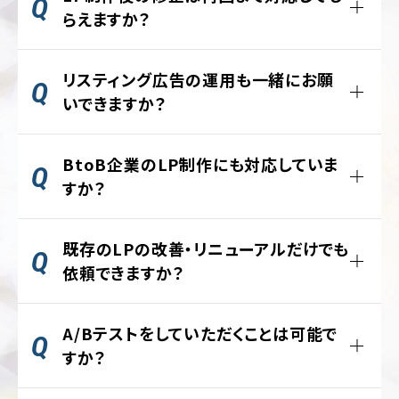
運
テスト・公開まで含めると約4〜6週間が目安
らえますか？
用
です。
代
制作工程ごとにデザインチェックと修正フィ
行
ただし、ページの構成やコンテンツの準備状
リスティング広告の運用も一緒にお願
ードバックのタイミングを設けています。
況によって前後します。
いできますか？
基本的にデザインフェーズで3回、コーディン
お急ぎの場合は、スケジュールを調整します
グフェーズで2回の修正確認を想定していま
digrartでは、LP制作とリスティング広告
のでご相談ください。
す。
BtoB企業のLP制作にも対応していま
（Google広告・Yahoo!広告）の運用をセット
でご依頼いただくことも可能です。
すか？
大幅な方針変更を伴わない修正であれば、
柔軟に対応しますのでご安心ください。
LP制作と広告運用を一貫して行うことで、広
業
ジ
はい、BtoB企業のLP制作も多数手がけて
種・
ャ
告文とLPの訴求メッセージを統一し、費用
既存のLPの改善・リニューアルだけでも
います。
業
ン
対効果を高めることができます。
依頼できますか？
界
ル
資料請求、ホワイトペーパーダウンロード、
別
別
無料相談申し込みなど、BtoBに特有のコン
はい、既存LPの改善・リニューアルのみのご
に
フ
バージョン設計に対応しています。
A/Bテストをしていただくことは可能で
依頼も対応しております。
見
ァ
ッ
る
すか？
「BtoBは情報量が多くて構成が難しい」とい
シ
「アクセスはあるのにコンバージョンが取れ
コ
ョ
うお声もよくいただきますが、業種・ターゲッ
ない」「デザインが古くなってきた」「スマホ対
ー
はい、可能です。
ン・