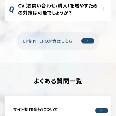
トに合わせた情報の優先順位づけもご支援
ポ
応ができていない」など、現状のLPの課題を
CV（お問い合わせ/購入）を増やすため
ア
レ
します。
パ
見出し・ビジュアル・CTA文言・価格表示など
ヒアリングし、改善に必要なポイントに絞った
の対策は可能でしょうか？
ー
レ
仮説を立てて検証します。
ご提案を行います。
ト
ル
サ
ですが、「十分な母数（特に
コンバージョン
ペルソナと価値提案を明確化し、ファースト
イ
全面リニューアルだけでなく、ファーストビュ
数
）」が無いと統計的に意味のある結論には
医
ビューの訴求、CTA配置、フォーム摩擦の削
ト
ーやCTAなど部分的な改善にも対応してい
療・
なりません。
減を行います。
歯
ます。
LP制作・LPO対策はこちら
EC
社会的証明（事例・レビュー）やFAQ配置も
科・
流入が限られる場合は、効果とコストを比較
サ
病
CVRには重要な要素になりますので、用意が
イ
し、テスト自体を行わない判断が適切なケー
院・
可能であれば配置いたします。
ト
スもあります。
ク
リ
ブ
ニ
ラ
ッ
ン
ク
よくある質問一覧
ド
サ
飲
イ
料・
ト
食
品・
ポ
グ
サイト制作全般について
ー
ル
ト
メ