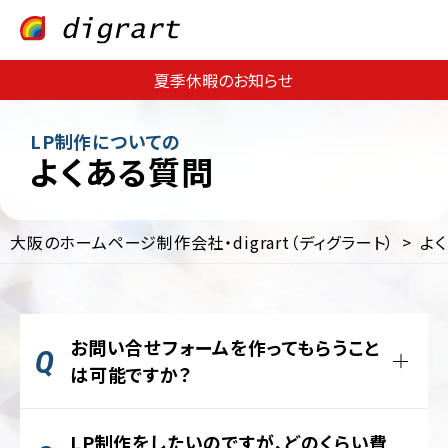
夏季休暇のお知らせ
LP制作についての
よくある質問
大阪のホームページ制作会社・digrart（ディグラート）
よ
Web
Web
サ
集
イ
客・
ト
運
制
用
お問い合せフォームを作ってもらうこと
作
支
は可能ですか？
援
EC
サ
Web
はい、お問い合わせフォームを作成すること
イ
コ
LP制作をしたいのですが、どのくらい費
ト
は可能です。
ン