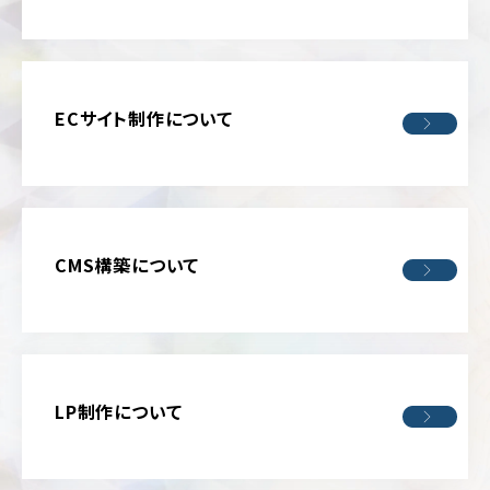
フ
ォ
美
リ
容・
オ
コ
ス
キ
ECサイト制作について
メ
ャ
ン
ス
ペ
ポ
ー
ー
ン/
ツ
特
設
CMS構築について
制
サ
作・
イ
広
ト
告
ラ
保
ン
険・
デ
LP制作について
金
ィ
融・
ン
証
グ
券
ペ