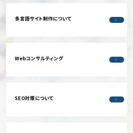
ー
ジ/
不
シ
動
ン
産・
多言語サイト制作について
グ
暮
ル
ら
ペ
し
ー
ジ
イ
ン
リ
テ
Webコンサルティング
ク
リ
ル
ア・
ー
雑
ト
貨
サ
イ
学
ト
校・
SEO対策について
教
育
交
通・
運