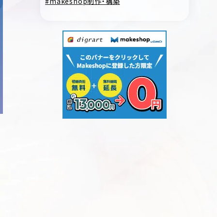
makeshop制作・構築
う