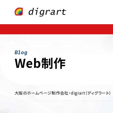
Webサイト制作
業種・業界別
ECサイト制作
ファッション・アパレル
CMS構築
医療・歯科・病院・クリニック
LP制作
多言語サイト制作
飲料・食品・グル
制作・広告
保険・金融・証券
不動産・暮らし
インテリア・雑貨
学校・
Web制作
大阪のホームページ制作会社・digrart（ディグラート）