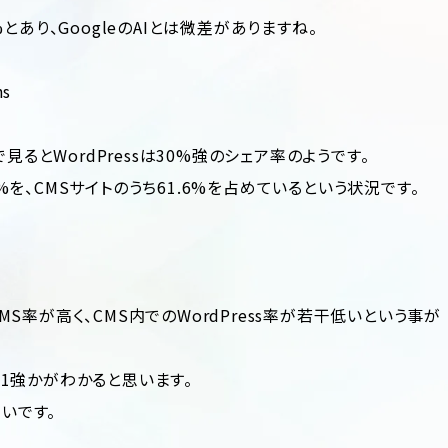
8%とあり、GoogleのAIとは微差がありますね。
s
見るとWordPressは30%強のシェア率のようです。
5%を、CMSサイトのうち61.6%を占めているという状況です。
率が高く、CMS内でのWordPress率が若干低いという事が
だけ1強かがわかると思います。
多いです。