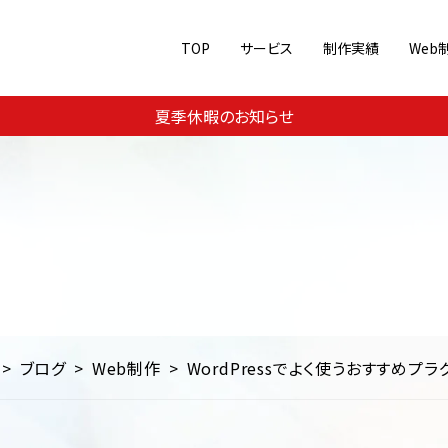
TOP
サービス
制作実績
Web
Web集客・運用支援
ジャンル別に見る
夏季休暇のお知らせ
メ
美容・コスメ
スポーツ
Webコンサルティング
コーポレートサイト
ECサイト
SEO対
教育
交通・運輸・旅行
その他
ランディングページ/シングル
ブログ
Web制作
WordPressでよく使うおすすめプラ