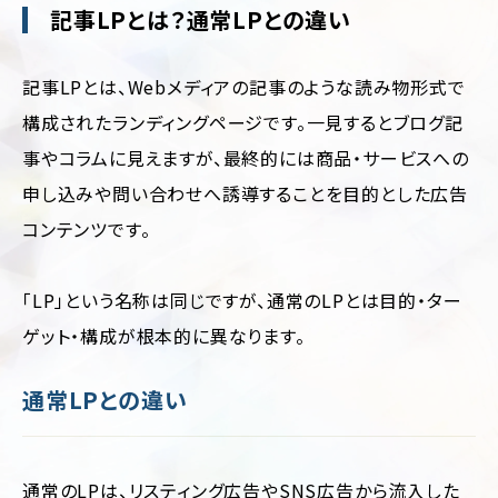
輸・
記事LPとは？通常LPとの違い
旅
行
記事LPとは、Webメディアの記事のような読み物形式で
そ
の
構成されたランディングページです。一見するとブログ記
他
事やコラムに見えますが、最終的には商品・サービスへの
申し込みや問い合わせへ誘導することを目的とした広告
コンテンツです。
「LP」という名称は同じですが、通常のLPとは目的・ター
ゲット・構成が根本的に異なります。
通常LPとの違い
通常のLPは、リスティング広告やSNS広告から流入した