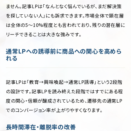
ません。記事LPは「なんとなく悩んでいるが、まだ解決策
を探していない人」にも訴求できます。市場全体で顕在層
は全体の5〜10%程度とも言われており、残りの潜在層に
リーチできることは大きな強みです。
通常LPへの誘導前に商品への関心を高めら
れる
記事LPは「教育→興味喚起→通常LP誘導」という2段階
の設計です。記事LPを読み終えた段階ではすでにある程
度の関心・信頼が醸成されているため、遷移先の通常LP
でのコンバージョン率が上がりやすくなります。
長時間滞在・離脱率の改善