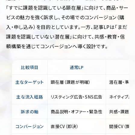
「すでに課題を認識している顕在層」に向けて、商品・サー
ビスの魅力を強く訴求し、その場でのコンバージョン（購
入・申し込み）を目的としています。一方、記事LPは「まだ
課題を認識していない潜在層」に向けて、共感・教育・信
頼構築を通じてコンバージョンへ導く設計です。
比較項目
通常LP
主なターゲット
顕在層（課題が明確）
潜在層・準顕
主な流入経路
リスティング広告・SNS広告
ネイティブ広告
訴求の軸
商品説明・オファー・緊急性
共感・課題教
コンバージョン
直接CV（即決）
間接CV（関