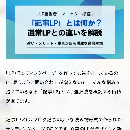
制
サ
作
ル
テ
ィ
CMS
ン
構
グ
築
SEO
LP
対
制
策
作
Web
多
サ
言
「LP（ランディングページ）を作って広告を出しているの
イ
語
ト
サ
に、思うように問い合わせが増えない」——そんな悩みを
診
イ
抱えているなら、
「記事LP」
という選択肢を検討する価値
断
ト
制
があります。
作
ホ
ー
ム
ペ
記事LPとは、ブログ記事のような読み物形式で作られた
ー
ランディングページのことです。通常のLPがデザインと訴
ジ