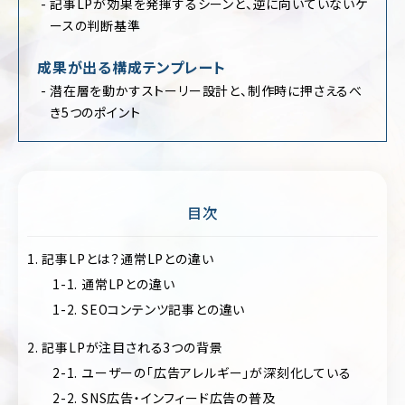
記事LPが効果を発揮するシーンと、逆に向いていないケ
ポ
ア
ースの判断基準
レ
パ
ー
レ
ト
成果が出る構成テンプレート
ル
サ
潜在層を動かすストーリー設計と、制作時に押さえるべ
イ
医
ト
き5つのポイント
療・
歯
EC
科・
サ
病
イ
院・
ト
ク
目次
リ
ブ
ニ
ラ
ッ
1. 記事LPとは？通常LPとの違い
ン
ク
ド
1-1. 通常LPとの違い
サ
飲
1-2. SEOコンテンツ記事との違い
イ
料・
ト
食
2. 記事LPが注目される3つの背景
品・
ポ
グ
2-1. ユーザーの「広告アレルギー」が深刻化している
ー
ル
ト
2-2. SNS広告・インフィード広告の普及
メ