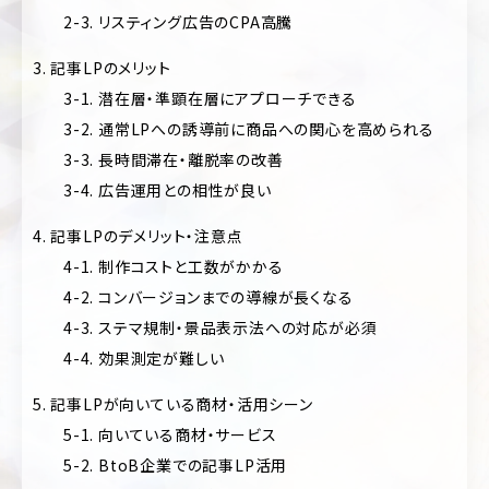
フ
2-3. リスティング広告のCPA高騰
ォ
美
リ
容・
3. 記事LPのメリット
オ
コ
3-1. 潜在層・準顕在層にアプローチできる
ス
キ
メ
3-2. 通常LPへの誘導前に商品への関心を高められる
ャ
ン
3-3. 長時間滞在・離脱率の改善
ス
ペ
ポ
3-4. 広告運用との相性が良い
ー
ー
ン/
ツ
特
4. 記事LPのデメリット・注意点
設
4-1. 制作コストと工数がかかる
制
サ
作・
イ
4-2. コンバージョンまでの導線が長くなる
広
ト
告
4-3. ステマ規制・景品表示法への対応が必須
ラ
4-4. 効果測定が難しい
保
ン
険・
デ
5. 記事LPが向いている商材・活用シーン
金
ィ
融・
ン
5-1. 向いている商材・サービス
証
グ
5-2. BtoB企業での記事LP活用
券
ペ