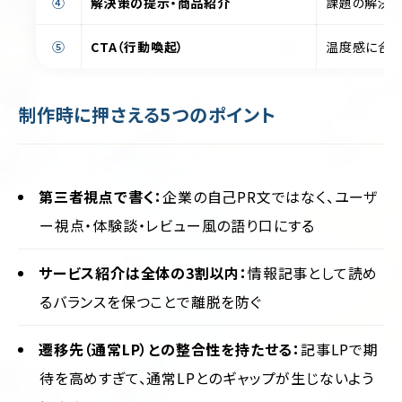
④
解決策の提示・商品紹介
課題の解決策
⑤
CTA（行動喚起）
温度感に合わ
制作時に押さえる5つのポイント
第三者視点で書く：
企業の自己PR文ではなく、ユーザ
ー視点・体験談・レビュー風の語り口にする
サービス紹介は全体の3割以内：
情報記事として読め
るバランスを保つことで離脱を防ぐ
遷移先（通常LP）との整合性を持たせる：
記事LPで期
待を高めすぎて、通常LPとのギャップが生じないよう