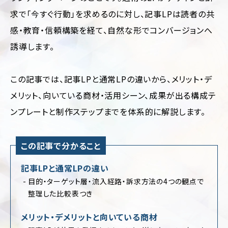
運
求で「今すぐ行動」を求めるのに対し、記事LPは読者の共
用
代
感・教育・信頼構築を経て、自然な形でコンバージョンへ
行
誘導します。
この記事では、記事LPと通常LPの違いから、メリット・デ
メリット、向いている商材・活用シーン、成果が出る構成テ
ンプレートと制作ステップまでを体系的に解説します。
業
ジ
種・
ャ
この記事で分かること
業
ン
界
ル
記事LPと通常LPの違い
別
別
に
目的・ターゲット層・流入経路・訴求方法の4つの観点で
フ
見
ァ
整理した比較表つき
ッ
る
シ
コ
メリット・デメリットと向いている商材
ョ
ー
ン・