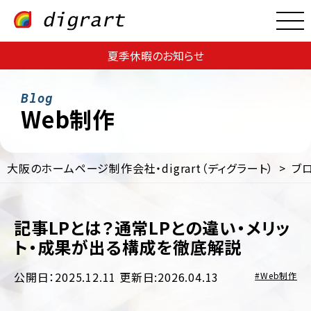
夏季休暇のお知らせ
Web制作
大阪のホームページ制作会社・digrart（ディグラート）
ブ
Web
Web
サ
集
イ
客・
ト
記事LPとは？通常LPとの違い・メリッ
運
制
用
ト・成果が出る構成を徹底解説
作
支
援
EC
公開日：2025.12.11
更新日:2026.04.13
Web制作
サ
Web
イ
コ
ト
ン