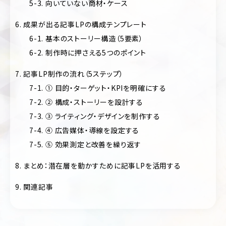
ー
5-3. 向いていない商材・ケース
ジ/
不
シ
動
6. 成果が出る記事LPの構成テンプレート
ン
産・
グ
6-1. 基本のストーリー構造（5要素）
暮
ル
ら
6-2. 制作時に押さえる5つのポイント
ペ
し
ー
7. 記事LP制作の流れ（5ステップ）
ジ
イ
ン
7-1. ① 目的・ターゲット・KPIを明確にする
リ
テ
7-2. ② 構成・ストーリーを設計する
ク
リ
ル
ア・
7-3. ③ ライティング・デザインを制作する
ー
雑
7-4. ④ 広告媒体・導線を設定する
ト
貨
サ
7-5. ⑤ 効果測定と改善を繰り返す
イ
学
ト
校・
8. まとめ：潜在層を動かすために記事LPを活用する
教
育
9. 関連記事
交
通・
運