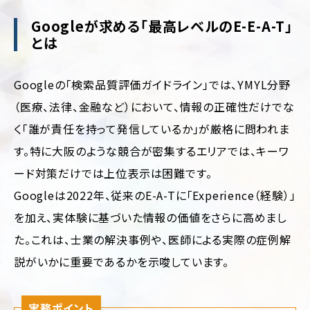
フ
ォ
Googleが求める「最高レベルのE-E-A-T」
美
リ
容・
とは
オ
コ
ス
キ
メ
Googleの「検索品質評価ガイドライン」では、YMYL分野
ャ
ン
ス
（医療、法律、金融など）において、情報の正確性だけでな
ペ
ポ
ー
く「誰が責任を持って発信しているか」が厳格に問われま
ー
ン/
ツ
特
す。特に大阪のような競合が密集するエリアでは、キーワ
設
制
ード対策だけでは上位表示は困難です。
サ
作・
イ
Googleは2022年、従来のE-A-Tに「Experience（経験）」
広
ト
告
を加え、実体験に基づいた情報の価値をさらに高めまし
ラ
保
ン
た。これは、士業の解決事例や、医師による実際の症例解
険・
デ
金
説がいかに重要であるかを示唆しています。
ィ
融・
ン
証
グ
券
ペ
実務ポイント