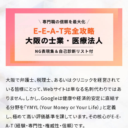
制
サ
作
ル
テ
ィ
CMS
ン
構
グ
築
SEO
LP
対
制
策
作
Web
多
サ
言
イ
語
大阪で弁護士、税理士、あるいはクリニックを経営されて
ト
サ
診
イ
いる皆様にとって、Webサイトは単なる名刺代わりではあ
断
ト
制
りません。しかし、Googleは健康や経済的安定に直結す
作
ホ
ー
る分野を「YMYL（Your Money or Your Life）」と定義
ム
し、極めて高い評価基準を課しています。その核心がE-E-
ペ
ー
A-T（経験・専門性・権威性・信頼）です。
ジ