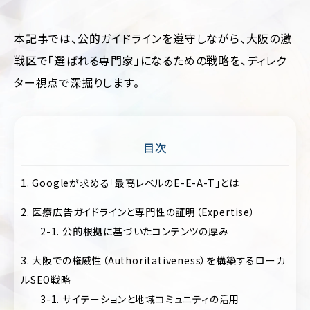
運
用
代
本記事では、公的ガイドラインを遵守しながら、大阪の激
行
戦区で「選ばれる専門家」になるための戦略を、ディレク
ター視点で深掘りします。
目次
業
ジ
1. Googleが求める「最高レベルのE-E-A-T」とは
種・
ャ
業
ン
2. 医療広告ガイドラインと専門性の証明（Expertise）
界
ル
別
別
2-1. 公的根拠に基づいたコンテンツの厚み
に
フ
見
3. 大阪での権威性（Authoritativeness）を構築するローカ
ァ
ッ
る
ルSEO戦略
シ
コ
ョ
3-1. サイテーションと地域コミュニティの活用
ー
ン・