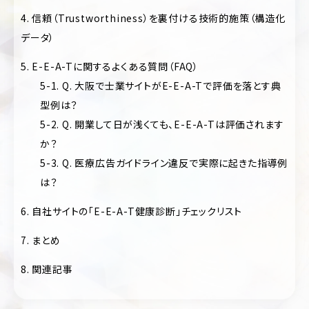
ポ
ア
4. 信頼（Trustworthiness）を裏付ける技術的施策（構造化
レ
パ
ー
データ）
レ
ト
ル
サ
5. E-E-A-Tに関するよくある質問（FAQ）
イ
医
ト
5-1. Q. 大阪で士業サイトがE-E-A-Tで評価を落とす典
療・
歯
型例は？
EC
科・
サ
5-2. Q. 開業して日が浅くても、E-E-A-Tは評価されます
病
イ
院・
か？
ト
ク
5-3. Q. 医療広告ガイドライン違反で実際に起きた指導例
リ
ブ
ニ
は？
ラ
ッ
ン
ク
6. 自社サイトの「E-E-A-T健康診断」チェックリスト
ド
サ
飲
イ
7. まとめ
料・
ト
食
品・
8. 関連記事
ポ
グ
ー
ル
ト
メ