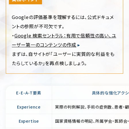
ー
ジ/
不
シ
動
Googleの評価基準を理解するには、公式ドキュメ
ン
産・
グ
暮
ントの参照が不可欠です。
ル
ら
ペ
し
・
Google 検索セントラル：有用で信頼性の高い、ユ
ー
ジ
ーザー第一のコンテンツの作成
イ
ン
まずは、自サイトが「ユーザーに実質的な利益をも
リ
テ
ク
リ
たらしているか」を再点検しましょう。
ル
ア・
ー
雑
ト
貨
サ
イ
学
ト
校・
E-E-A-T要素
具体的な強化アクシ
教
育
Experience
実際の判例解説、手術の症例数、患者・
交
通・
Expertise
国家資格情報の明記、所属学会・医師会
運