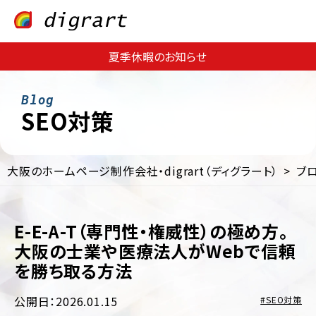
夏季休暇のお知らせ
SEO対策
大阪のホームページ制作会社・digrart（ディグラート）
ブ
Web
Web
サ
集
イ
客・
ト
E-E-A-T（専門性・権威性）の極め方。
運
制
用
大阪の士業や医療法人がWebで信頼
作
支
を勝ち取る方法
援
EC
サ
Web
イ
公開日：2026.01.15
SEO対策
コ
ト
ン