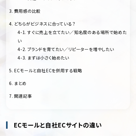
フ
ォ
3. 費用感の比較
美
リ
容・
オ
コ
4. どちらがビジネスに合っている？
ス
キ
4-1. すぐに売上を立てたい／知名度のある場所で始めた
メ
ャ
い
ン
ス
ペ
4-2. ブランドを育てたい／リピーターを増やしたい
ポ
ー
ー
4-3. まずは小さく始めたい
ン/
ツ
特
設
5. ECモールと自社ECを併用する戦略
制
サ
作・
イ
6. まとめ
広
ト
告
7. 関連記事
ラ
保
ン
険・
デ
金
ィ
融・
ン
ECモールと自社ECサイトの違い
証
グ
券
ペ