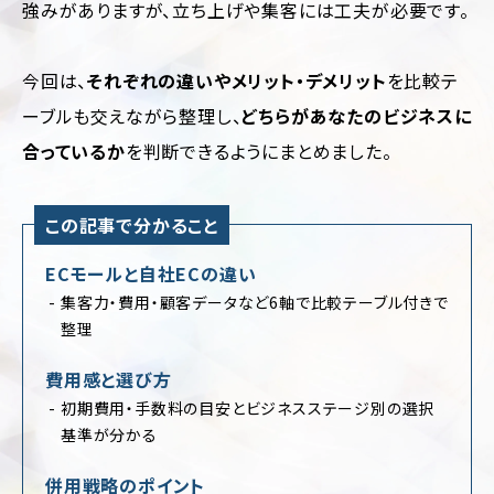
強みがありますが、立ち上げや集客には工夫が必要です。
運
用
代
行
今回は、
それぞれの違いやメリット・デメリット
を比較テ
ーブルも交えながら整理し、
どちらがあなたのビジネスに
合っているか
を判断できるようにまとめました。
この記事で分かること
ECモールと自社ECの違い
業
ジ
種・
ャ
集客力・費用・顧客データなど6軸で比較テーブル付きで
業
ン
整理
界
ル
別
別
費用感と選び方
に
フ
初期費用・手数料の目安とビジネスステージ別の選択
見
ァ
基準が分かる
ッ
る
シ
コ
ョ
併用戦略のポイント
ー
ン・