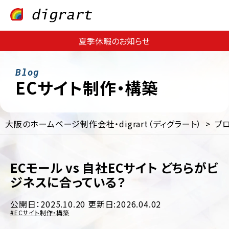
夏季休暇のお知らせ
ECサイト制作・構築
大阪のホームページ制作会社・digrart（ディグラート）
ブ
Web
Web
サ
集
イ
客・
ト
ECモール vs 自社ECサイト どちらがビ
運
制
用
ジネスに合っている？
作
支
援
EC
公開日：2025.10.20
更新日:2026.04.02
サ
Web
ECサイト制作・構築
イ
コ
ト
ン