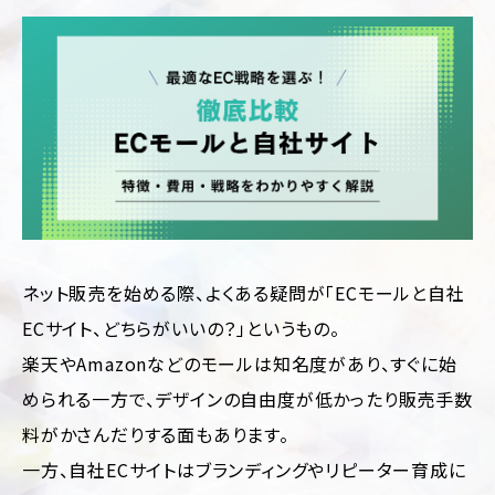
制
サ
作
ル
テ
ィ
CMS
ン
構
グ
築
SEO
LP
対
制
策
作
Web
多
サ
言
イ
語
ネット販売を始める際、よくある疑問が「ECモールと自社
ト
サ
ECサイト、どちらがいいの？」というもの。
診
イ
断
ト
楽天やAmazonなどのモールは知名度があり、すぐに始
制
作
ホ
められる一方で、デザインの自由度が低かったり販売手数
ー
ム
料がかさんだりする面もあります。
ペ
一方、自社ECサイトはブランディングやリピーター育成に
ー
ジ