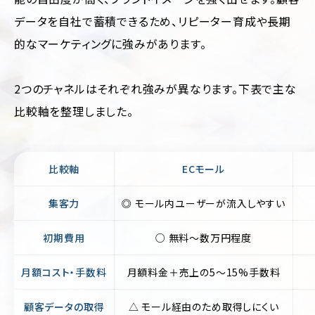
輸・
旅
データを自社で蓄積できるため、リピーター育成や長期
行
的なマーケティングに強みがあります。
そ
の
他
2つのチャネルはそれぞれ強みが異なります。下表で主な
比較軸を整理しました。
比較軸
ECモール
集客力
◎ モール内ユーザーが流入しやすい
初期費用
○ 無料〜数万円程度
月額コスト・手数料
月額料金＋売上の5〜15%手数料
顧客データの取得
△ モール経由のため取得しにくい