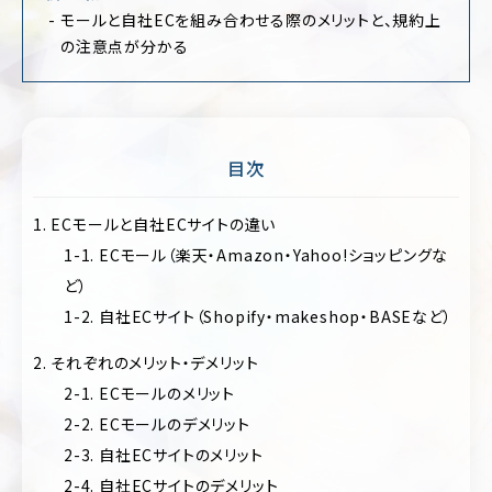
ポ
モールと自社ECを組み合わせる際のメリットと、規約上
ア
レ
パ
の注意点が分かる
ー
レ
ト
ル
サ
イ
医
ト
療・
歯
目次
EC
科・
サ
病
イ
1. ECモールと自社ECサイトの違い
院・
ト
ク
1-1. ECモール（楽天・Amazon・Yahoo!ショッピングな
リ
ブ
ニ
ど）
ラ
ッ
1-2. 自社ECサイト（Shopify・makeshop・BASEなど）
ン
ク
ド
サ
2. それぞれのメリット・デメリット
飲
イ
料・
2-1. ECモールのメリット
ト
食
2-2. ECモールのデメリット
品・
ポ
グ
2-3. 自社ECサイトのメリット
ー
ル
ト
2-4. 自社ECサイトのデメリット
メ