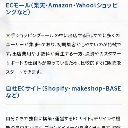
ー
ECモール（楽天・Amazon・Yahoo!ショッピ
ジ/
不
ングなど）
シ
動
ン
産・
グ
暮
ル
ら
ペ
し
大手ショッピングモールの中に出店する形。すでに多くの
ー
ジ
ユーザーが集まっており、初期集客がしやすいのが特徴で
イ
ン
す。出店費用や手数料が発生する一方、決済やカスタマー
リ
テ
ク
リ
サポートの仕組みが整っているため、比較的すぐに販売を
ル
ア・
ー
雑
スタートできます。
ト
貨
サ
イ
学
自社ECサイト（Shopify・makeshop・BASE
ト
校・
など）
教
育
交
自分たちで独自に構築・運営するECサイト。デザインや機
通・
運
能の自由度が高く、ブランドイメージを強く出せます。顧客