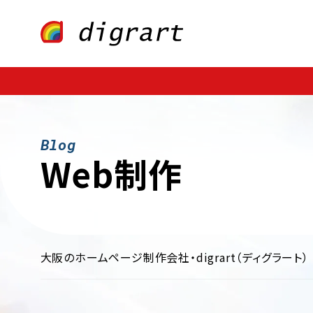
Webサイト制作
業種・業界別
ECサイト制作
ファッション・アパレル
CMS構築
医療・歯科・病院・クリニック
LP制作
多言語サイト制作
飲料・食品・グル
制作・広告
保険・金融・証券
不動産・暮らし
インテリア・雑貨
学校・
Web制作
大阪のホームページ制作会社・digrart（ディグラート）