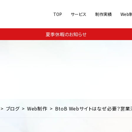
TOP
サービス
制作実績
Web
Web集客・運用支援
ジャンル別に見る
夏季休暇のお知らせ
メ
美容・コスメ
スポーツ
Webコンサルティング
コーポレートサイト
ECサイト
SEO対
教育
交通・運輸・旅行
その他
ランディングページ/シングル
ブログ
Web制作
BtoB Webサイトはなぜ必要？営