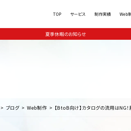
TOP
サービス
制作実績
Web
Web集客・運用支援
ジャンル別に見る
夏季休暇のお知らせ
メ
美容・コスメ
スポーツ
Webコンサルティング
コーポレートサイト
ECサイト
SEO対
教育
交通・運輸・旅行
その他
ランディングページ/シングル
ブログ
Web制作
【BtoB向け】カタログの流用はN