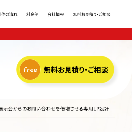
制作の流れ
料金例
会社情報
無料お見積り・ご相談
策
ブランドサイト
Webサイト診断
ポートフォリオ
ホームページ運用代行
キャンペーン/特設サイト
ページ
リクルートサイト
無料お見積り・ご相談
G！展示会からのお問い合わせを倍増させる専用LP設計