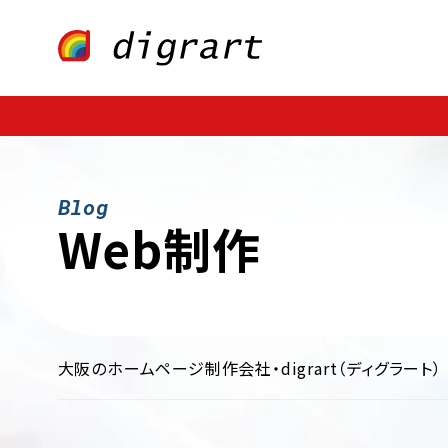
Webサイト制作
業種・業界別
ECサイト制作
ファッション・アパレル
CMS構築
医療・歯科・病院・クリニック
LP制作
多言語サイト制作
飲料・食品・グル
制作・広告
保険・金融・証券
不動産・暮らし
インテリア・雑貨
学校・
Web制作
大阪のホームページ制作会社・digrart（ディグラート）