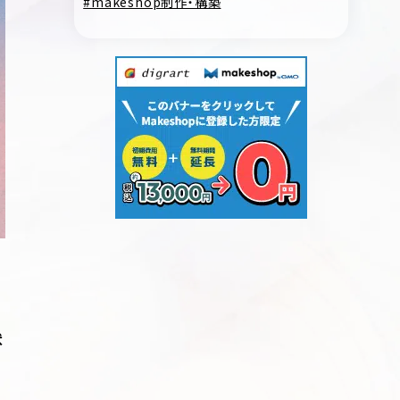
makeshop制作・構築
状