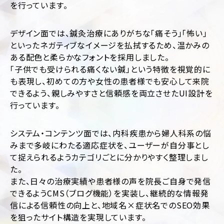
を行っています。
運
用
代
デザイン面では、鍼灸治療にありがちな「痛そう」「怖い」
行
といったネガティブなイメージを払拭するため、温かみの
ある配色と柔らかなフォントを採用しました。
「子供でも受けられる痛くない鍼」という特徴を視覚的に
も表現し、初めての方や女性の患者様でも安心して来院
できるよう、親しみやすさと信頼感を両立させたUI設計を
行っています。
業
ジ
システム・コンテンツ面では、内科疾患から婦人科系の悩
種・
ャ
みまで多岐にわたる適応症状を、ユーザーが自分事とし
業
ン
界
ル
て捉えられるようカテゴリごとに分かりやすく整理しまし
別
別
た。
に
フ
また、日々の治療実績や患者様の声を院長ご自身で発信
見
ァ
できるようCMS（ブログ機能）を実装し、継続的な情報発
ッ
る
信による信頼性の向上と、地域名×症状名でのSEO効果
シ
コ
ョ
を狙ったサイト構造を実現しています。
ー
ン・