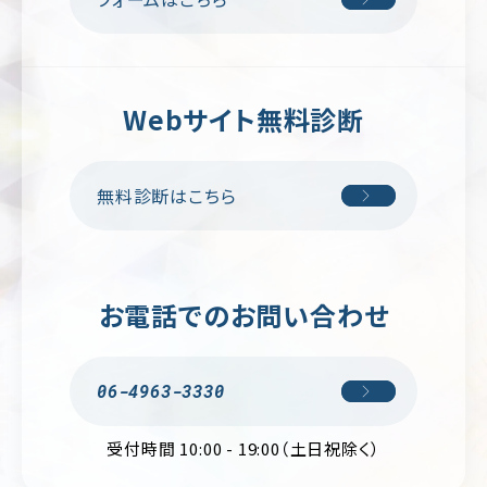
ー
ジ/
不
シ
動
ン
産・
グ
暮
ル
ら
Webサイト無料診断
ペ
し
ー
ジ
イ
ン
無料診断はこちら
リ
テ
ク
リ
ル
ア・
ー
雑
ト
貨
サ
お電話でのお問い合わせ
イ
学
ト
校・
教
育
06-4963-3330
交
受付時間 10:00 - 19:00（土日祝除く）
通・
運