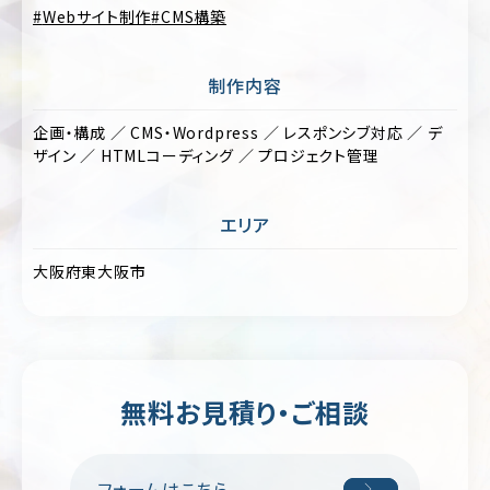
フ
Webサイト制作
CMS構築
ォ
美
リ
容・
オ
コ
制作内容
ス
キ
メ
企画・構成 ／ CMS・Wordpress ／ レスポンシブ対応 ／ デ
ャ
ン
ザイン ／ HTMLコーディング ／ プロジェクト管理
ス
ペ
ポ
ー
ー
ン/
ツ
エリア
特
設
制
サ
大阪府東大阪市
作・
イ
広
ト
告
ラ
保
ン
険・
デ
無料お見積り・ご相談
金
ィ
融・
ン
証
グ
券
ペ
フォームはこちら