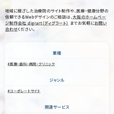
ポ
ア
レ
パ
地域に根ざした治療院のサイト制作や、医療・健康分野の
ー
レ
ト
信頼できるWebデザインのご相談は、
大阪のホームペー
ル
サ
ジ制作会社 digrart（ディグラート）
までお気軽に
お問い
イ
合わせ
ください。
医
ト
療・
歯
EC
科・
サ
病
イ
院・
業種
ト
ク
リ
医療・歯科・病院・クリニック
ブ
ニ
ラ
ッ
ン
ク
ド
ジャンル
サ
飲
イ
料・
コーポレートサイト
ト
食
品・
ポ
グ
関連サービス
ー
ル
ト
メ