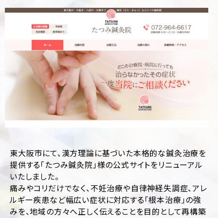
制
サ
作
ル
テ
ィ
CMS
ン
構
グ
築
SEO
LP
対
制
策
作
Web
多
サ
言
イ
語
ト
サ
診
イ
東大阪市にて、漢方理論に基づいた本格的な鍼灸治療を
断
ト
制
提供する「たつみ鍼灸院」様の公式サイトをリニューアル
作
ホ
いたしました。
ー
痛みやコリだけでなく、不妊治療や自律神経失調症、アレ
ム
ペ
ルギー疾患など幅広い症状に対応する「根本治療」の強
ー
みを、地域の方々へ正しく伝えることを目的として再構築
ジ