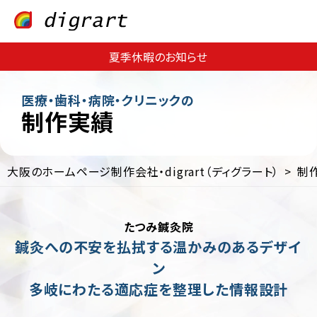
夏季休暇のお知らせ
医療・歯科・病院・クリニックの
制作実績
大阪のホームページ制作会社・digrart（ディグラート）
制
Web
Web
サ
集
イ
客・
たつみ鍼灸院
ト
運
制
用
鍼灸への不安を払拭する温かみのあるデザイ
作
支
ン
援
EC
多岐にわたる適応症を整理した情報設計
サ
Web
イ
コ
ト
ン