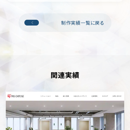
輸・
旅
行
制作実績一覧に戻る
そ
の
他
関連実績