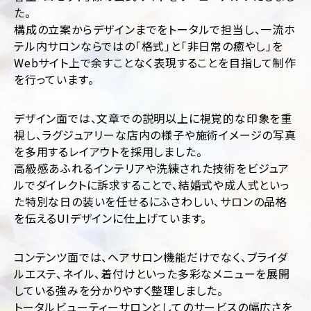
運
た。
用
構成の立案からデザインまでをトータルで担当し、一流ホ
代
テル内サロンならではの「格式」と「非日常の癒やし」を
行
Webサイト上で余すことなく表現することを目指して制作
を行っています。
デザイン面では、文章での説明以上に視覚的な印象を重
視し、ラグジュアリーな店内の様子や施術イメージの写真
を多用するレイアウトを採用しました。
高級感あふれるインテリアや洗練された技術をビジュア
業
ジ
ルでダイレクトに訴求することで、結婚式や成人式といっ
種・
ャ
た特別な日の装いを任せるにふさわしい、サロンの品格
業
ン
界
ル
を伝えるUIデザインに仕上げています。
別
別
に
フ
コンテンツ面では、ヘアサロン機能だけでなく、ブライダ
見
ァ
ルエステ、ネイル、着付けといった多彩なメニューを展開
ッ
る
シ
している強みを分かりやすく整理しました。
コ
ョ
ー
トータルビューティーサロンとしてのサービスの幅広さを
ン・