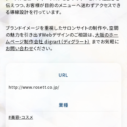
ポ
伝えつつ、お客様が目的のメニューへ迷わずアクセスでき
ア
レ
パ
る導線設計を行っています。
ー
レ
ト
ル
サ
ブランドイメージを重視したサロンサイトの制作や、空間
イ
医
ト
の魅力を引き出すWebデザインのご相談は、
大阪のホー
療・
ムページ制作会社 digrart（ディグラート）
までお気軽に
歯
EC
科・
お問い合わせ
ください。
サ
病
イ
院・
ト
ク
リ
ブ
ニ
URL
ラ
ッ
ン
ク
http://www.rosett.co.jp/
ド
サ
飲
イ
料・
ト
業種
食
品・
ポ
グ
美容・コスメ
ー
ル
ト
メ