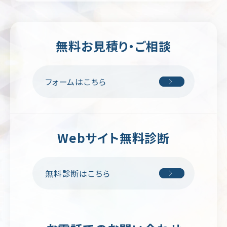
ー
ジ/
不
シ
動
ン
産・
グ
暮
無料お見積り・ご相談
ル
ら
ペ
し
ー
ジ
イ
フォームはこちら
ン
リ
テ
ク
リ
ル
ア・
ー
雑
ト
貨
Webサイト無料診断
サ
イ
学
ト
校・
教
無料診断はこちら
育
交
通・
運