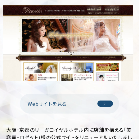
制
サ
作
ル
テ
ィ
CMS
ン
構
グ
築
SEO
LP
対
制
策
作
Web
多
サ
言
イ
語
ト
サ
診
イ
断
ト
Webサイトを見る
制
作
ホ
ー
ム
ペ
大阪・京都のリーガロイヤルホテル内に店舗を構える「美
ー
容室・ロゼット」様の公式サイトをリニューアルいたしまし
ジ