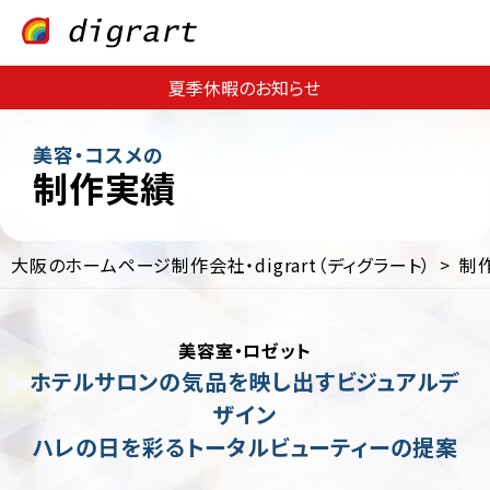
夏季休暇のお知らせ
美容・コスメの
制作実績
大阪のホームページ制作会社・digrart（ディグラート）
制
Web
Web
サ
集
イ
客・
美容室・ロゼット
ト
運
制
用
ホテルサロンの気品を映し出すビジュアルデ
作
支
ザイン
援
EC
ハレの日を彩るトータルビューティーの提案
サ
Web
イ
コ
ト
ン