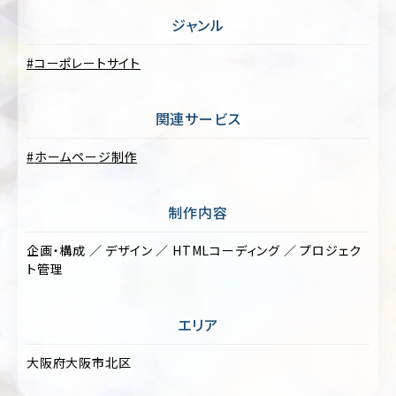
フ
ジャンル
ォ
美
リ
容・
オ
コーポレートサイト
コ
ス
キ
メ
ャ
関連サービス
ン
ス
ペ
ポ
ー
ホームページ制作
ー
ン/
ツ
特
設
制作内容
制
サ
作・
イ
広
企画・構成 ／ デザイン ／ HTMLコーディング ／ プロジェク
ト
告
ト管理
ラ
保
ン
険・
デ
エリア
金
ィ
融・
ン
大阪府大阪市北区
証
グ
券
ペ