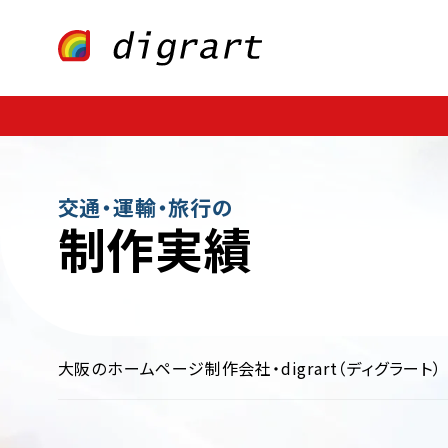
Webサイト制作
業種・業界別
ECサイト制作
ファッション・アパレル
CMS構築
医療・歯科・病院・クリニック
LP制作
多言語サイト制作
飲料・食品・グル
制作・広告
保険・金融・証券
不動産・暮らし
インテリア・雑貨
学校・
交通・運輸・旅行の
制作実績
大阪のホームページ制作会社・digrart（ディグラート）