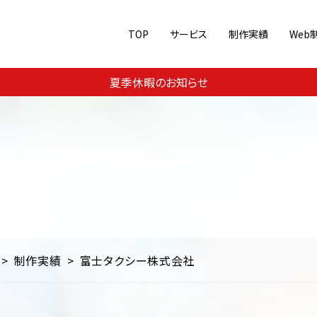
TOP
サービス
制作実績
Web
Web集客・運用支援
ジャンル別に見る
夏季休暇のお知らせ
メ
美容・コスメ
スポーツ
Webコンサルティング
コーポレートサイト
ECサイト
SEO対
教育
交通・運輸・旅行
その他
ランディングページ/シングル
制作実績
富士タクシー株式会社