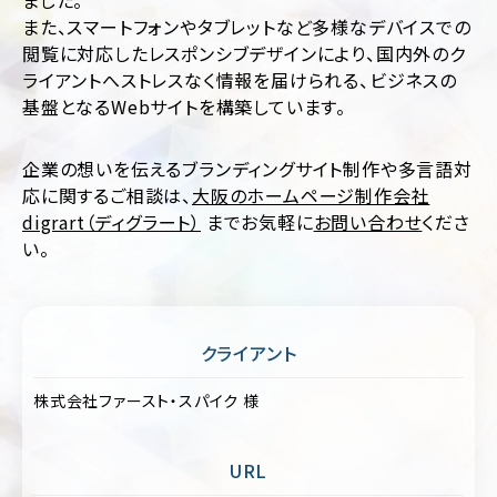
ました。
ポ
ア
また、スマートフォンやタブレットなど多様なデバイスでの
レ
パ
ー
閲覧に対応したレスポンシブデザインにより、国内外のク
レ
ト
ライアントへストレスなく情報を届けられる、ビジネスの
ル
サ
基盤となるWebサイトを構築しています。
イ
医
ト
療・
歯
企業の想いを伝えるブランディングサイト制作や多言語対
EC
科・
応に関するご相談は、
大阪のホームページ制作会社
サ
病
イ
digrart（ディグラート）
までお気軽に
お問い合わせ
くださ
院・
ト
ク
い。
リ
ブ
ニ
ラ
ッ
ン
ク
ド
クライアント
サ
飲
イ
料・
株式会社ファースト・スパイク 様
ト
食
品・
ポ
グ
ー
URL
ル
ト
メ