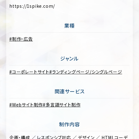
フ
https://1spike.com/
ォ
美
リ
容・
オ
コ
業種
ス
キ
メ
ャ
制作・広告
ン
ス
ペ
ポ
ー
ー
ジャンル
ン/
ツ
特
設
コーポレートサイト
ランディングページ/シングルページ
制
サ
作・
イ
広
ト
関連サービス
告
ラ
Webサイト制作
多言語サイト制作
保
ン
険・
デ
金
ィ
融・
ン
制作内容
証
グ
券
ペ
企画・構成 ／ レスポンシブ対応 ／ デザイン ／ HTMLコーデ