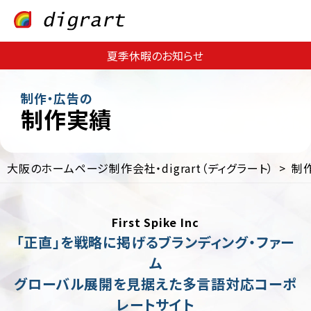
夏季休暇のお知らせ
制作・広告の
制作実績
大阪のホームページ制作会社・digrart（ディグラート）
制
Web
Web
サ
集
イ
客・
First Spike Inc
ト
運
制
用
「正直」を戦略に掲げるブランディング・ファー
作
支
ム
援
EC
グローバル展開を見据えた多言語対応コーポ
サ
Web
イ
コ
レートサイト
ト
ン