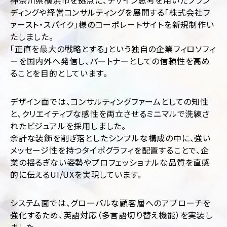
神奈川県横浜市を拠点に、デザイン思考を用いたブラン
運
ディングや経営コンサルティングを展開する「株式会社フ
用
ァースト・スパイク」様のコーポレートサイトを新規制作い
代
行
たしました。
「正直を最大の戦略とする」という独自の企業フィロソフィ
ーを国内外へ発信し、パートナーとしての信頼性を高め
ることを目的としています。
デザイン面では、コンサルティングファームとしての知性
と、クリエイティブな感性を両立させるミニマルで洗練さ
れたビジュアルを採用しました。
業
ジ
種・
ャ
余計な装飾を削ぎ落としたシンプルな構成の中に、強い
業
ン
メッセージ性を持つタイポグラフィを配置することで、企
界
ル
業の揺るぎない姿勢やプロフェッショナルな品質を直感
別
別
的に伝えるUI/UXを実現しています。
に
フ
見
ァ
ッ
る
システム面では、グローバルな顧客層へのアプローチを
シ
コ
強化するため、英語対応（多言語切り替え機能）を実装し
ョ
ー
ン・