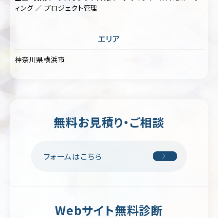
ー
ィング ／ プロジェクト管理
ジ/
不
シ
動
ン
産・
グ
暮
エリア
ル
ら
ペ
し
神奈川県横浜市
ー
ジ
イ
ン
リ
テ
ク
リ
ル
ア・
ー
雑
無料お見積り・ご相談
ト
貨
サ
イ
学
ト
フォームはこちら
校・
教
育
交
通・
Webサイト無料診断
運