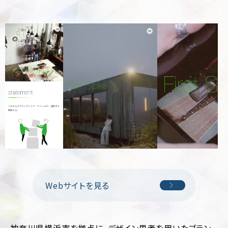
制
サ
作
ル
テ
ィ
CMS
ン
構
グ
築
SEO
LP
対
制
策
作
Web
多
サ
言
イ
語
ト
サ
診
イ
断
ト
制
作
ホ
Webサイトを見る
ー
ム
ペ
ー
ジ