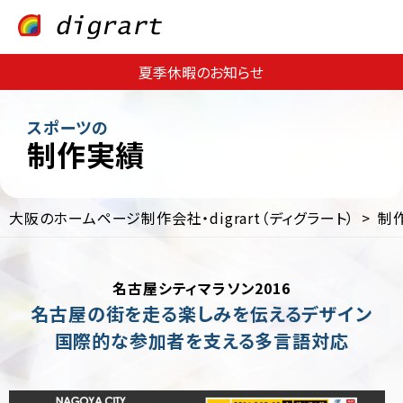
夏季休暇のお知らせ
スポーツの
制作実績
大阪のホームページ制作会社・digrart（ディグラート）
制
Web
Web
サ
集
イ
客・
名古屋シティマラソン2016
ト
運
制
用
名古屋の街を走る楽しみを伝えるデザイン
作
支
国際的な参加者を支える多言語対応
援
EC
サ
Web
イ
コ
ト
ン