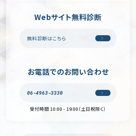
ー
ジ/
不
シ
動
Webサイト無料診断
ン
産・
グ
暮
ル
ら
ペ
し
無料診断はこちら
ー
ジ
イ
ン
リ
テ
ク
リ
ル
ア・
お電話でのお問い合わせ
ー
雑
ト
貨
サ
イ
学
06-4963-3330
ト
校・
教
育
受付時間 10:00 - 19:00（土日祝除く）
交
通・
運