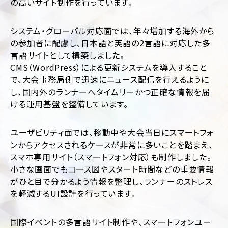
の高いサイト制作を行っています。
運
用
代
システム・グローバル対応面では、年々増加する海外から
行
の参加者に配慮し、日本語と英語の2言語に対応した多
言語サイトとして構築しました。
CMS（WordPress）による更新システムを導入すること
で、大会事務局側で迅速にニュース配信を行えるように
し、国内外のランナーへタイムリーかつ正確な情報を届
ける運用基盤を整備しています。
業
ジ
ユーザビリティ面では、移動中や大会当日にスマートフォ
種・
ャ
ンからアクセスされるケースが非常に多いことを踏まえ、
業
ン
スマホ専用サイト（スマートフォン対応）も制作しました。
界
ル
小さな画面でもコース図やスタート時間などの重要情報
別
別
に
がひと目で分かるよう情報を整理し、ランナーのストレス
フ
見
ァ
を軽減するUI設計を行っています。
ッ
る
シ
コ
ョ
国際イベントの多言語サイト制作や、スマートフォンユー
ー
ン・