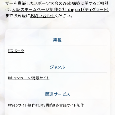
ポ
ザーを意識したスポーツ大会のWeb構築に関するご相談
ア
レ
は、
大阪のホームページ制作会社 digrart（ディグラート）
パ
ー
レ
までお気軽に
お問い合わせ
ください。
ト
ル
サ
イ
医
ト
療・
歯
業種
EC
科・
サ
病
イ
スポーツ
院・
ト
ク
リ
ブ
ニ
ジャンル
ラ
ッ
ン
ク
キャンペーン/特設サイト
ド
サ
飲
イ
料・
ト
関連サービス
食
品・
ポ
グ
Webサイト制作
CMS構築
多言語サイト制作
ー
ル
ト
メ