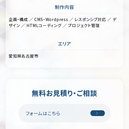
フ
制作内容
ォ
美
リ
容・
オ
企画・構成 ／ CMS・Wordpress ／ レスポンシブ対応 ／ デ
コ
ザイン ／ HTMLコーディング ／ プロジェクト管理
ス
キ
メ
ャ
ン
ス
エリア
ペ
ポ
ー
ー
ン/
愛知県名古屋市
ツ
特
設
制
サ
作・
イ
広
ト
告
無料お見積り・ご相談
ラ
保
ン
険・
デ
金
ィ
フォームはこちら
融・
ン
証
グ
券
ペ