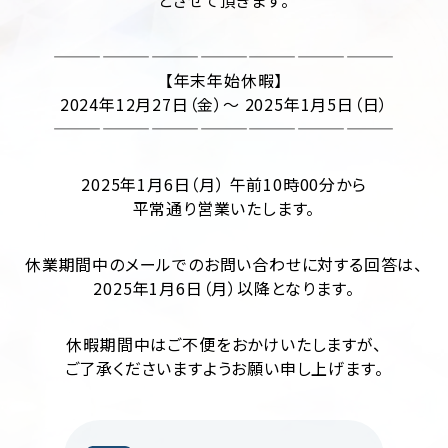
とさせて頂きます。
制
サ
作
ル
テ
—————————————————————
ィ
CMS
【年末年始休暇】
ン
構
2024年12月27日（金）～ 2025年1月5日（日）
グ
築
—————————————————————
SEO
LP
対
制
策
2025年1月6日（月） 午前10時00分から
作
平常通り営業いたします。
Web
多
サ
言
イ
語
休業期間中のメールでのお問い合わせに対する回答は、
ト
サ
2025年1月6日（月）以降となります。
診
イ
断
ト
制
休暇期間中はご不便をおかけいたしますが、
作
ホ
ご了承くださいますようお願い申し上げます。
ー
ム
ペ
ー
ジ