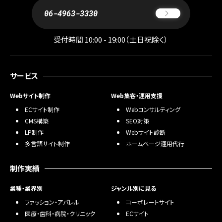
フ
06-4963-3330
ォ
美
リ
容・
オ
コ
受付時間 10:00 - 19:00（土日祝除く）
ス
キ
メ
ャ
ン
ス
サービス
ペ
ポ
ー
ー
Webサイト制作
ン/
Web集客・運用支援
ツ
特
ECサイト制作
Webコンサルティング
設
制
CMS構築
SEO対策
サ
作・
イ
LP制作
Webサイト診断
広
ト
多言語サイト制作
ホームページ運用代行
告
ラ
保
制作実績
ン
険・
デ
金
ィ
業種・業界別
ジャンル別に見る
融・
ン
ファッション・アパレル
コーポレートサイト
証
グ
券
医療・歯科・病院・クリニック
ECサイト
ペ