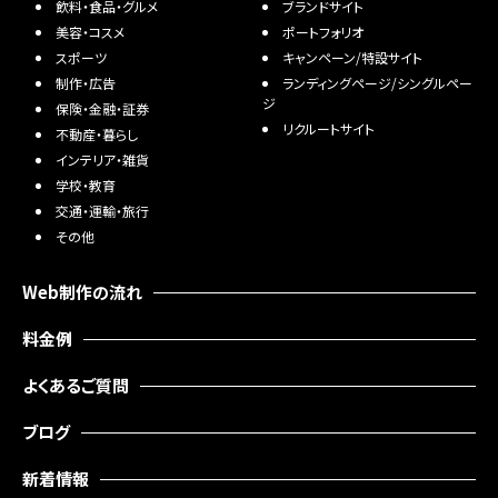
ー
飲料・食品・グルメ
ブランドサイト
ジ/
不
美容・コスメ
ポートフォリオ
シ
動
スポーツ
キャンペーン/特設サイト
ン
産・
グ
暮
制作・広告
ランディングページ/シングルペー
ル
ら
ジ
保険・金融・証券
ペ
し
リクルートサイト
不動産・暮らし
ー
インテリア・雑貨
ジ
イ
学校・教育
ン
リ
テ
交通・運輸・旅行
ク
リ
その他
ル
ア・
ー
雑
ト
貨
Web制作の流れ
サ
イ
学
料金例
ト
校・
教
よくあるご質問
育
ブログ
交
通・
新着情報
運