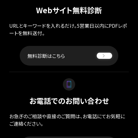
ポ
ア
Webサイト無料診断
レ
パ
ー
レ
ト
ル
URLとキーワードを入れるだけ。5営業日以内にPDFレポ
サ
イ
ートを無料送付。
医
ト
療・
歯
EC
科・
サ
無料診断はこちら
病
イ
院・
ト
ク
リ
ブ
ニ
ラ
ッ
ン
ク
ド
お電話でのお問い合わせ
サ
飲
イ
料・
ト
食
お急ぎのご相談や直接のご質問は、お電話にてお気軽に
品・
ご連絡ください。
ポ
グ
ー
ル
ト
メ