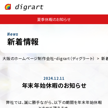
夏季休暇のお知らせ
新着情報
大阪のホームページ制作会社・digrart（ディグラート）
新
Web
Web
サ
集
イ
客・
ト
運
2024.12.11
制
用
年末年始休暇のお知らせ
作
支
援
EC
サ
Web
弊社では、誠に勝手ながら、以下の期間を年末年始休暇
イ
コ
ト
ン